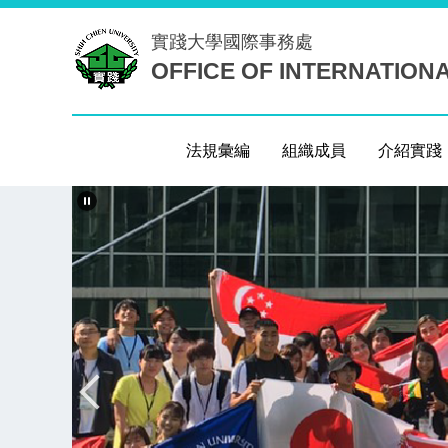
跳
實踐大學
國際事務處
到
OFFICE OF INTERNATION
主
要
內
容
法規彙編
組織成員
介紹實踐
區