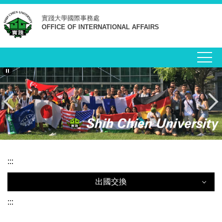
跳
實踐大學
國際事務處
到
OFFICE OF INTERNATIONAL AFFAIRS
主
要
內
容
區
:::
出國交換
出國交換
:::