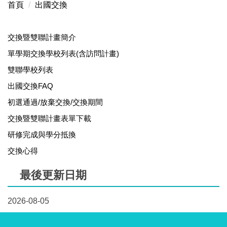
首頁
出國交換
本處簡介
本處業務職掌
交換暨雙聯計畫簡介
單學期交換學校列表(含訪問計畫)
國際暨兩岸交流委員會
雙聯學校列表
國際交流輔導教師
出國交換FAQ
初選通過/放棄交換/交換期間
境外生輔導教師 Mentor of Foreign and Overseas
Students
交換暨雙聯計畫表單下載
研修完成與學分抵換
行政單位外籍生窗口 Contact of Administration Office
交換心得
最後更新日期
2026-08-05