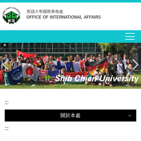
跳
實踐大學
國際事務處
到
OFFICE OF INTERNATIONAL AFFAIRS
主
要
內
容
區
:::
關於本處
關於本處
:::