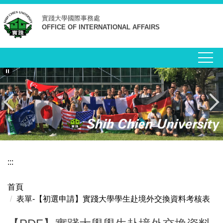
跳
實踐大學
國際事務處
到
OFFICE OF INTERNATIONAL AFFAIRS
主
要
內
容
區
:::
首頁
表單-【初選申請】實踐大學學生赴境外交換資料考核表