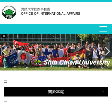
跳
實踐大學
國際事務處
到
OFFICE OF INTERNATIONAL AFFAIRS
主
要
內
容
區
:::
關於本處
關於本處
:::