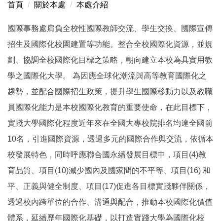
首頁
關於本處
本處介紹
本處簡介
國際事務處肩負全校性國際教師交流、學生交換、國際宣傳
本處業務職掌
招生及國際化校園建置等功能。整合全校國際化資源，並規
國際暨兩岸交流委員會
劃、協調全校國際化目標之策略，朝向建立本校為具實用教
學之國際化大學。 為因應全球化潮流與高等教育國際化之
國際交流輔導教師
趨勢，並配合國際招生政策，提升學生國際移動力以及教職
境外生輔導教師 Mentor of Foreign and Overseas
員國際化能力是本校國際化教育的重要使命，在此目標下，
Students
實踐大學國際化程度近年來在全國大專校院排名均達全國前
行政單位外籍生窗口 Contact of Administration Office
10名，引進國際資源，透過多元的國際合作與交流，依循本
校發展特色，同時呼應聯合國永續發展目標中，項目(4)教
育品質、項目(10)減少國內及國家間的不平等、項目(16) 和
平、正義與健全制度、項目(17)促進各目標實踐夥伴關係，
透過校內跨單位的合作、溝通與配合，推動本校國際化價值
體系，延續歷年國際化基礎，以打造實踐大學為國際化校