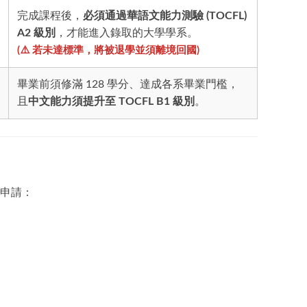
完成課程後，
必須通過華語文能力測驗 (TOCFL)
A2 級別
，才能進入錄取的大學學系。
(⚠️ 若未達標準，將被退學並須離境回國)
畢業前須修滿 128 學分、達成各系畢業門檻，
且
中文能力須提升至 TOCFL B1 級別
。
申請：