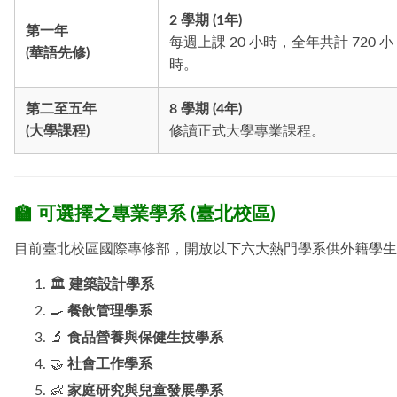
2 學期 (1年)
第一年
每週上課 20 小時，全年共計 720 小
(華語先修)
時。
第二至五年
8 學期 (4年)
(大學課程)
修讀正式大學專業課程。
🏫 可選擇之專業學系 (臺北校區)
目前臺北校區國際專修部，開放以下六大熱門學系供外籍學生
🏛️
建築設計學系
🍳
餐飲管理學系
🔬
食品營養與保健生技學系
🤝
社會工作學系
👶
家庭研究與兒童發展學系