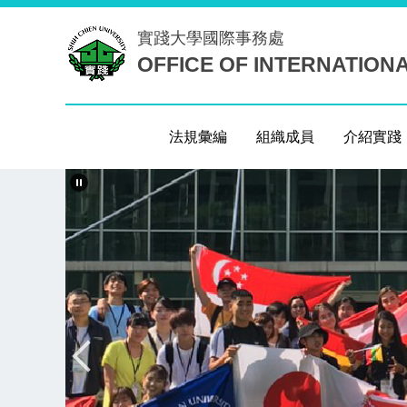
跳
實踐大學
國際事務處
到
OFFICE OF INTERNATION
主
要
內
容
法規彙編
組織成員
介紹實踐
區