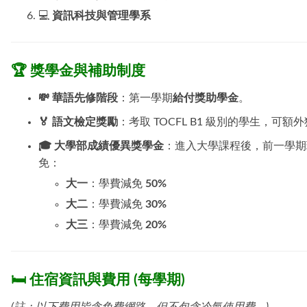
💻
資訊科技與管理學系
🏆 獎學金與補助制度
💸 華語先修階段
：第一學期
給付獎助學金
。
🏅 語文檢定獎勵
：考取 TOCFL B1 級別的學生，可額
🎓 大學部成績優異獎學金
：進入大學課程後，前一學期班
免：
大一
：學費減免
50%
大二
：學費減免
30%
大三
：學費減免
20%
🛏️ 住宿資訊與費用 (每學期)
(註：以下費用皆含免費網路，但不包含冷氣使用費。)