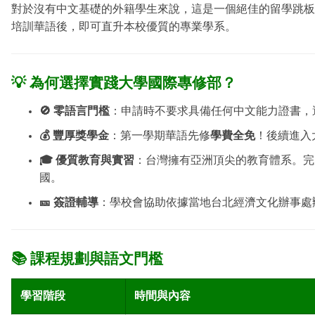
對於沒有中文基礎的外籍學生來說，這是一個絕佳的留學跳板
培訓華語後，即可直升本校優質的專業學系。
💡 為何選擇實踐大學國際專修部？
🚫 零語言門檻
：申請時不要求具備任何中文能力證書，
💰 豐厚獎學金
：第一學期華語先修
學費全免
！後續進入
🎓 優質教育與實習
：台灣擁有亞洲頂尖的教育體系。完
國。
🎫 簽證輔導
：學校會協助依據當地台北經濟文化辦事處
📚 課程規劃與語文門檻
學習階段
時間與內容