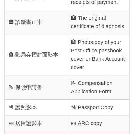
校務/選課系統資訊 Campus/Course Selection System
receipts of payment
實習機會 Internship opportunity
🏥 The original
🏥 診斷書正本
certificate of diagnosis
入台許可證相關 Entry Permit (China)
工作許可證 Work Permit
🏦 Photocopy of your
Post Office passbook
🏦 郵局存摺封面影本
全民健康保險 National Health Insurance
cover or Bank Account
cover
學生保險 Student Insurance
居留證申請 ARC Application
📝 Compensation
📝 保險申請書
Application Form
啟用校務信箱 Shih Chien E-mail
🛂 護照影本
🛂 Passport Copy
境外生華語通過B1申請
🪪 居留證影本
🪪 ARC copy