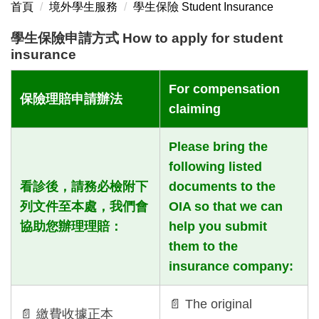
首頁
境外學生服務
學生保險 Student Insurance
健康檢查說明 Health Check
學生保險申請方式 How to apply for student
校外賃居處所線上填報作業 Online Reporting System
insurance
for Off-Campus Rental Accommodation
For compensation
宿舍介紹 Dormitory Info (EN)
保險理賠申請辦法
claiming
宿舍介紹 Dormitory Info (CN)
Please bring the
Visa Application (Exchange student)
following listed
看診後，請務必檢附下
documents to the
簽證申請(交換生)
列文件至本處，我們會
OIA so that we can
Visa Appilcation (Fall time students)
協助您辦理理賠：
help you submit
them to the
簽證申請 (學位生)
insurance company:
學生服務 International Student Service
📄 The original
📄 繳費收據正本