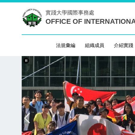
跳
實踐大學
國際事務處
到
OFFICE OF INTERNATION
主
要
內
容
法規彙編
組織成員
介紹實踐
區