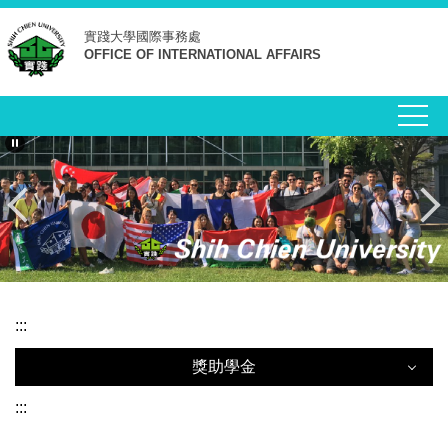
跳
實踐大學
國際事務處
到
OFFICE OF INTERNATIONAL AFFAIRS
主
要
內
容
區
:::
獎助學金
獎助學金
:::