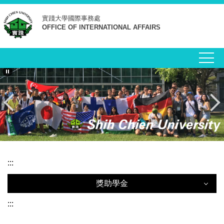
跳
實踐大學
國際事務處
到
OFFICE OF INTERNATIONAL AFFAIRS
主
要
內
容
區
:::
獎助學金
獎助學金
:::