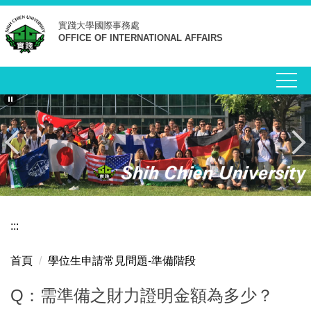
跳
實踐大學
國際事務處
到
OFFICE OF INTERNATIONAL AFFAIRS
主
要
內
容
區
:::
首頁
學位生申請常見問題-準備階段
Q：需準備之財力證明金額為多少？