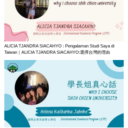
ALICIA TJANDRA SIACAHYO : Pengalaman Studi Saya di
Taiwan｜ALICIA TJANDRA SIACAHYO:選擇台灣的理由