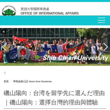
跳
實踐大學
國際事務處
到
主
OFFICE OF INTERNATIONAL AFFAIRS
要
內
容
區
:::
首頁
學長姐真心話 Voice form Students
磯山陽向：台湾を留学先に選んだ理由
｜磯山陽向：選擇台灣的理由與體驗