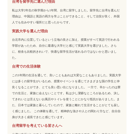
台湾を留学先に選んだ理由
私は大学2年生の秋学期から1年間、台湾に留学しました。留学先に台湾を選んだ
理由は、中国語と英語の両方を学ぶことができること、そして治安が良く、外国
人でも住みやすい場所だと思ったからです。
実践大学を選んだ理由
台北市内に位置しているという立地の良さに加え、授業がすべて英語で行われる
学部があったため、自分に最適な大学だと感じて実践大学を選びました。さら
に、校舎も比較的きれいで、快適な留学生活が送れるのではないかと思いまし
た。
台湾での生活体験
この1年間の生活を通して、良いこともあれば大変なこともありました。実践大学
には多くの留学生がいるため、授業やイベントを通じてさまざまな国の学生と仲
良くなることができ、とても良い思い出になりました。 一方で、辛かったのは寮
での生活と、家族に会えないことです。私は少し潔癖なところがあるため、決し
てきれいとは言えないお風呂やトイレを使うことにかなり抵抗がありました。ま
た、日本では家族と暮らしていたので、家族と離れて生活することがとても寂し
く感じました。 この体験を通して、精神的な強さや人との関わり方など、自分自
身が大きく成長できたと感じています。
台湾留学を考えている皆さんへ