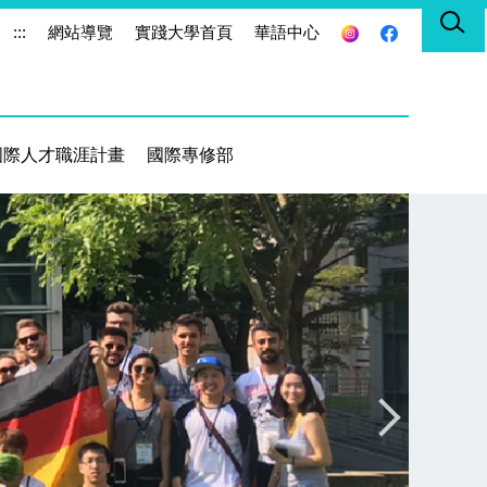
:::
網站導覽
實踐大學首頁
華語中心
國際人才職涯計畫
國際專修部