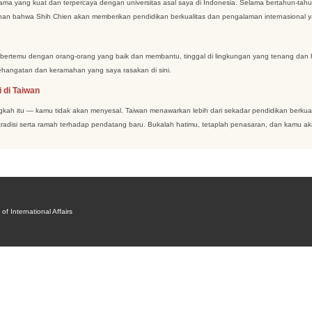
ja sama yang kuat dan terpercaya dengan universitas asal saya di Indonesia. Selama bertahun-tah
eyakinan bahwa Shih Chien akan memberikan pendidikan berkualitas dan pengalaman internasional 
uk bertemu dengan orang-orang yang baik dan membantu, tinggal di lingkungan yang tenang dan
ehangatan dan keramahan yang saya rasakan di sini.
 di Taiwan
gkah itu — kamu tidak akan menyesal. Taiwan menawarkan lebih dari sekadar pendidikan berkual
tradisi serta ramah terhadap pendatang baru. Bukalah hatimu, tetaplah penasaran, dan kamu a
International Affairs