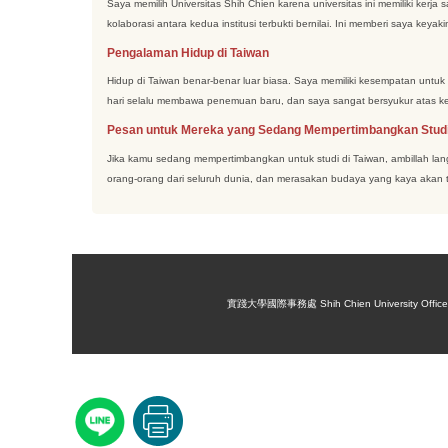
Saya memilih Universitas Shih Chien karena universitas ini memiliki ker
kolaborasi antara kedua institusi terbukti bernilai. Ini memberi saya k
Pengalaman Hidup di Taiwan
Hidup di Taiwan benar-benar luar biasa. Saya memiliki kesempatan unt
hari selalu membawa penemuan baru, dan saya sangat bersyukur atas k
Pesan untuk Mereka yang Sedang Mempertimbangkan Studi
Jika kamu sedang mempertimbangkan untuk studi di Taiwan, ambillah lan
orang-orang dari seluruh dunia, dan merasakan budaya yang kaya akan 
實踐大學國際事務處 Shih Chien University Office of 