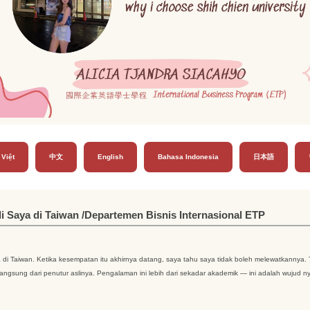
 Việt
中文
English
Bahasa Indonesia
日本語
aya di Taiwan /Departemen Bisnis Internasional ETP
utama di Taiwan. Ketika kesempatan itu akhirnya datang, saya tahu saya tidak boleh melewatkann
gsung dari penutur aslinya. Pengalaman ini lebih dari sekadar akademik — ini adalah wujud ny