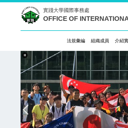
跳
實踐大學
國際事務處
到
主
OFFICE OF INTERNATION
要
內
容
區
法規彙編
組織成員
介紹