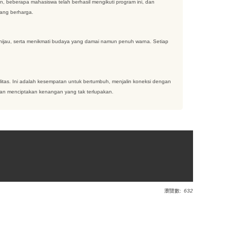
un, beberapa mahasiswa telah berhasil mengikuti program ini, dan
yang berharga.
 hijau, serta menikmati budaya yang damai namun penuh warna. Setiap
itas. Ini adalah kesempatan untuk bertumbuh, menjalin koneksi dengan
kan menciptakan kenangan yang tak terlupakan.
瀏覽數:
632