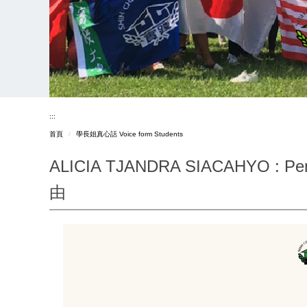
:::
首頁
學長姐真心話 Voice form Students
ALICIA TJANDRA SIACAHYO : P
由