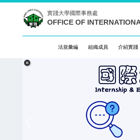
跳
實踐大學
國際事務處
到
OFFICE OF INTERNATION
主
要
內
容
法規彙編
組織成員
介紹實踐
區