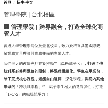
首頁
招生-中文
管理學院台北校區
管理學院 | 台北校區
College of Management Taipei Campus
🏢 管理學院 | 跨界融合，打造全球化商
管理学部｜台北キャンパス
管人才
實踐大學管理學院位於臺北校區，致力於培養具備國際觀、
敬業務實且理論與實務兼備的專業人才。
我們最大的教學亮點在於推動**「課程學程化」
，打破了傳
統科系必修與選修的限制，將課程模組化。學生在畢業前，
除了完成核心課程，還能自由選擇
「深化學程」
與院內其他
學系的
「跨領域學程」**，賦予學生極大的選課彈性，打造
「1+1>2」的職場競爭力！