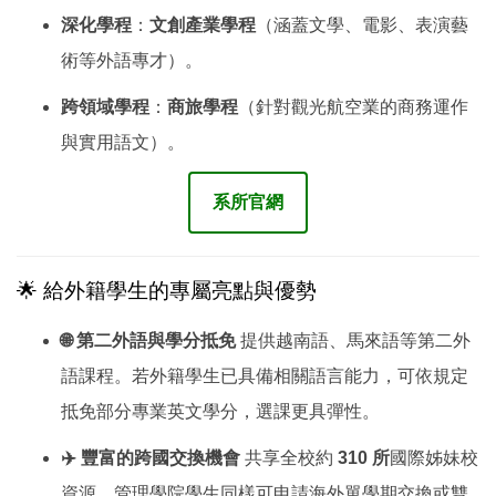
深化學程
：
文創產業學程
（涵蓋文學、電影、表演藝
術等外語專才）。
跨領域學程
：
商旅學程
（針對觀光航空業的商務運作
與實用語文）。
系所官網
🌟 給外籍學生的專屬亮點與優勢
🌐 第二外語與學分抵免
提供越南語、馬來語等第二外
語課程。若外籍學生已具備相關語言能力，可依規定
抵免部分專業英文學分，選課更具彈性。
✈️ 豐富的跨國交換機會
共享全校約
310 所
國際姊妹校
資源，管理學院學生同樣可申請海外單學期交換或雙