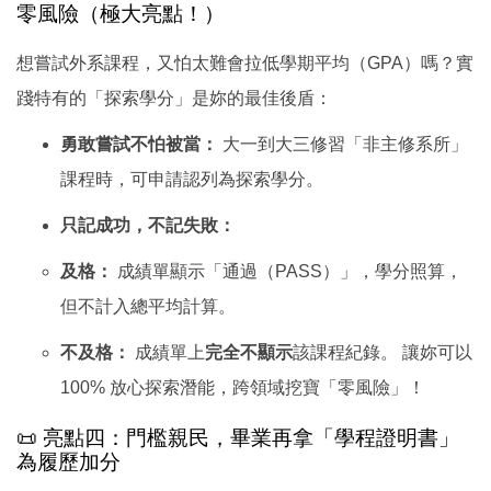
零風險（極大亮點！）
想嘗試外系課程，又怕太難會拉低學期平均（GPA）嗎？實
踐特有的「探索學分」是妳的最佳後盾：
勇敢嘗試不怕被當：
大一到大三修習「非主修系所」
課程時，可申請認列為探索學分。
只記成功，不記失敗：
及格：
成績單顯示「通過（PASS）」，學分照算，
但不計入總平均計算。
不及格：
成績單上
完全不顯示
該課程紀錄。 讓妳可以
100% 放心探索潛能，跨領域挖寶「零風險」！
📜 亮點四：門檻親民，畢業再拿「學程證明書」
為履歷加分