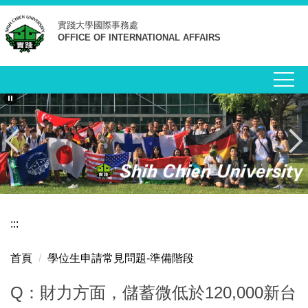
跳
實踐大學
國際事務處
到
OFFICE OF INTERNATIONAL AFFAIRS
主
要
內
容
區
:::
首頁
學位生申請常見問題-準備階段
Q：財力方面，儲蓄微低於120,000新台