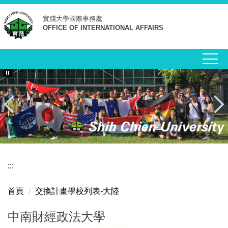
跳
實踐大學
國際事務處
到
OFFICE OF INTERNATIONAL AFFAIRS
主
要
內
容
區
:::
首頁
交換計畫學校列表-大陸
中南財經政法大學