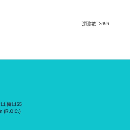
瀏覽數:
2699
111 轉1155
n (R.O.C.)