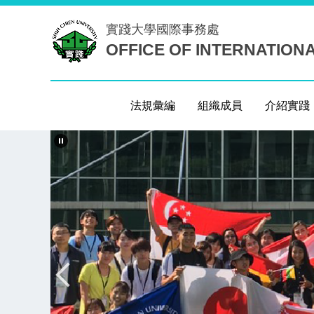
跳
實踐大學
國際事務處
到
OFFICE OF INTERNATION
主
要
內
容
法規彙編
組織成員
介紹實踐
區