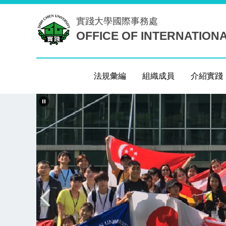
跳
實踐大學
國際事務處
到
OFFICE OF INTERNATION
主
要
內
容
法規彙編
組織成員
介紹實踐
區