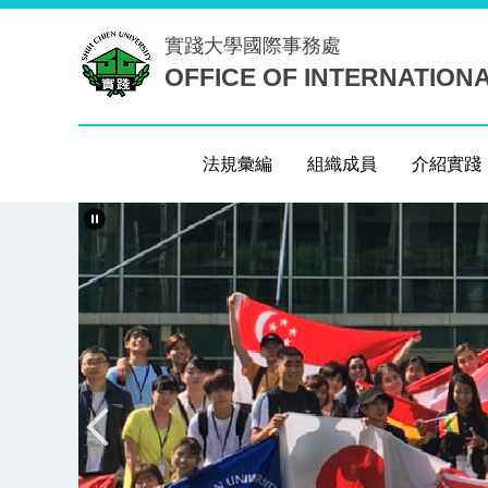
跳
實踐大學
國際事務處
到
OFFICE OF INTERNATION
主
要
內
容
法規彙編
組織成員
介紹實踐
區