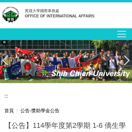
跳
實踐大學
國際事務處
到
OFFICE OF INTERNATIONAL AFFAIRS
主
要
內
容
區
:::
首頁
公告-獎助學金公告
【公告】114學年度第2學期 1-6 僑生學