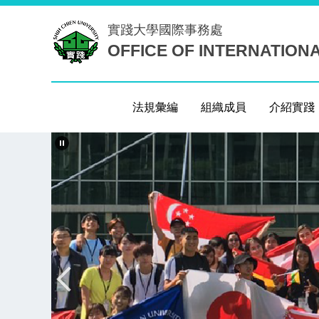
跳
實踐大學
國際事務處
到
OFFICE OF INTERNATION
主
要
內
容
法規彙編
組織成員
介紹實踐
區