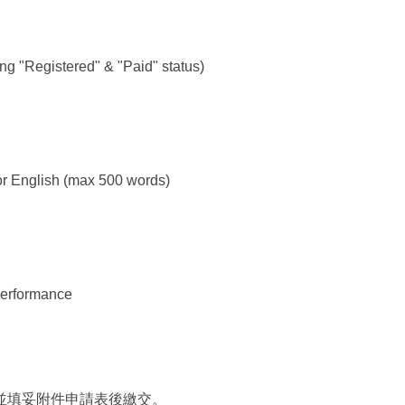
Registered" & "Paid" status)
English (max 500 words)
erformance
並填妥附件申請表後繳交。