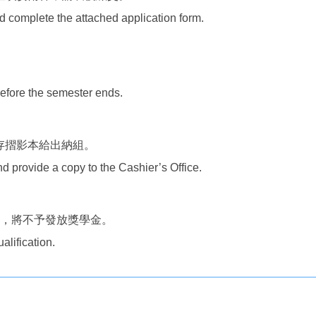
nd complete the attached application form.
before the semester ends.
並提供存摺影本給出納組。
 provide a copy to the Cashier’s Office.
等），將不予發放獎學金。
alification.