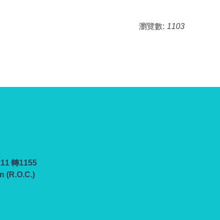
瀏覽數:
1103
111 轉1155
n (R.O.C.)