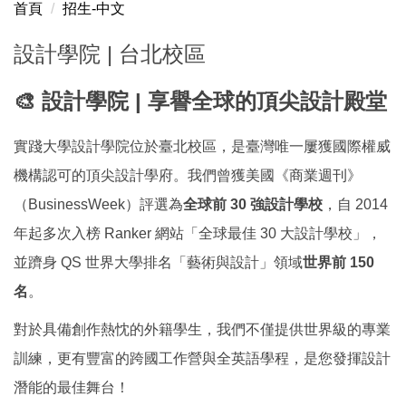
首頁
招生-中文
設計學院 台北校區
設計學院 | 台北校區
College of Design Taipei Campus
🎨 設計學院 | 享譽全球的頂尖設計殿堂
デザイン学部｜台北キャンパス
實踐大學設計學院位於臺北校區，是臺灣唯一屢獲國際權威
機構認可的頂尖設計學府。我們曾獲美國《商業週刊》
（BusinessWeek）評選為
全球前 30 強設計學校
，自 2014
年起多次入榜 Ranker 網站「全球最佳 30 大設計學校」，
並躋身 QS 世界大學排名「藝術與設計」領域
世界前 150
名
。
對於具備創作熱忱的外籍學生，我們不僅提供世界級的專業
訓練，更有豐富的跨國工作營與全英語學程，是您發揮設計
潛能的最佳舞台！