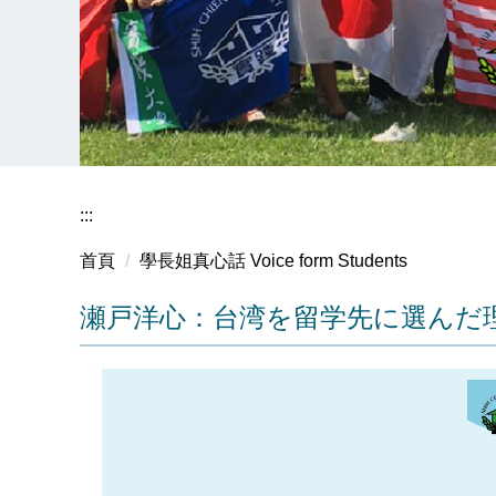
:::
首頁
學長姐真心話 Voice form Students
瀬戸洋心：台湾を留学先に選んだ