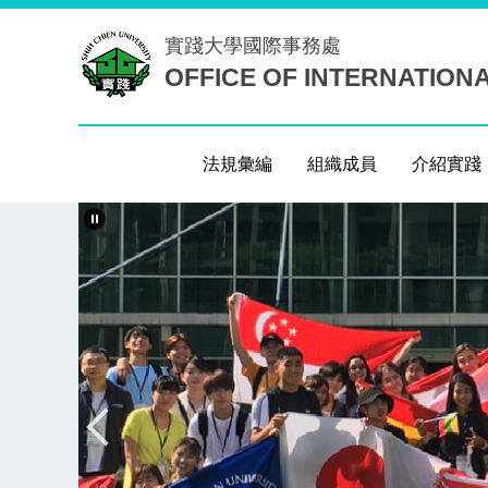
跳
實踐大學
國際事務處
到
OFFICE OF INTERNATION
主
要
內
容
法規彙編
組織成員
介紹實踐
區