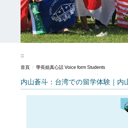
:::
首頁
學長姐真心話 Voice form Students
内山蒼斗：台湾での留学体験｜内