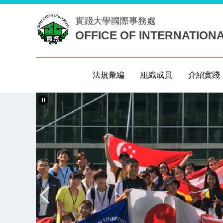
跳
實踐大學
國際事務處
到
OFFICE OF INTERNATION
主
要
內
容
法規彙編
組織成員
介紹實踐
區