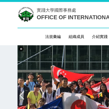
跳
實踐大學
國際事務處
到
OFFICE OF INTERNATION
主
要
內
容
法規彙編
組織成員
介紹實踐
區