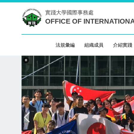
跳
實踐大學
國際事務處
到
OFFICE OF INTERNATION
主
要
內
容
法規彙編
組織成員
介紹實踐
區