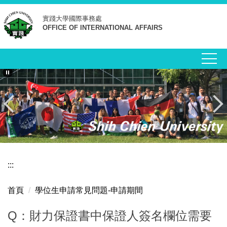
跳
實踐大學
國際事務處
到
OFFICE OF INTERNATIONAL AFFAIRS
主
要
內
容
區
:::
首頁
學位生申請常見問題-申請期間
Q：財力保證書中保證人簽名欄位需要