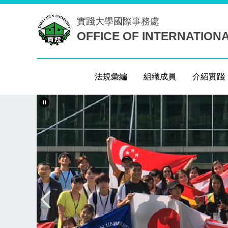
跳
實踐大學
國際事務處
到
OFFICE OF INTERNATION
主
要
內
容
法規彙編
組織成員
介紹實踐
區